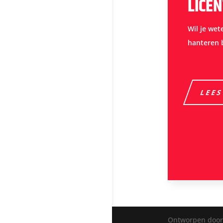
LICEN
Wil je wet
hanteren 
LEES
Ontworpen doo