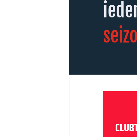
iede
seiz
CLUB