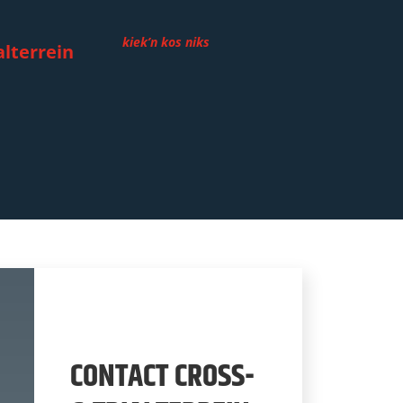
kiek’n kos niks
alterrein
CONTACT CROSS-