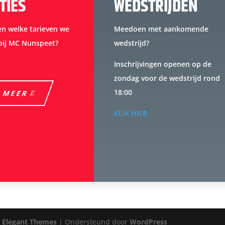
TIES
WEDSTRIJDEN
en welke tarieven we
Meedoen met aankomende
bij MC Nunspeet?
wedstrijd?
Inschrijvingen openen op de
zondag voor de wedstrijd rond
18:00
 MEER
KLIK HIER
r
Elegant Themes
| Ondersteund door
WordPress