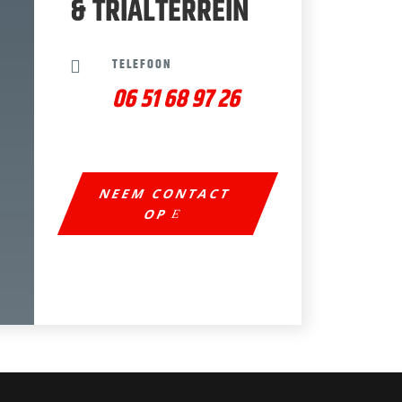
& TRIALTERREIN
TELEFOON

06 51 68 97 26
NEEM CONTACT
OP