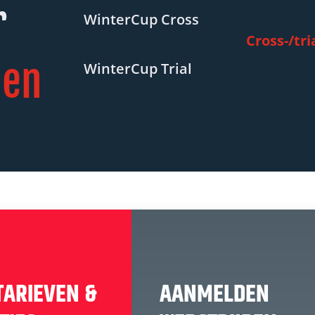
r
WinterCup Cross
Cross-/tri
oen
WinterCup Trial
TARIEVEN &
AANMELDEN