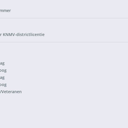
aag
oog
aag
oog
/Veteranen