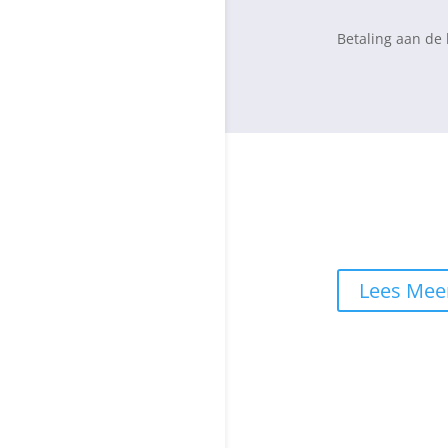
Betaling aan de 
ClubTarieven
Wil je weten wel
MC Nunspeet?
Lees Mee