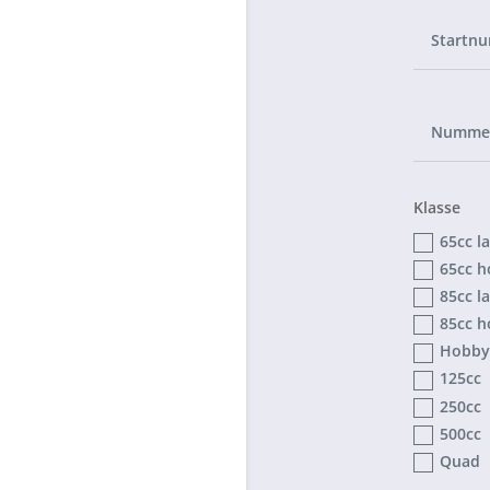
Klasse
65cc l
65cc h
85cc l
85cc h
Hobby
125cc
250cc
500cc
Quad