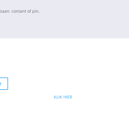
baan: contant of pin.
 & Licenties
Aanmelden wedstrijden
ke tarieven we hanteren bij
Meedoen met aankomende wedstrijd?
Inschrijvingen openen op de zondag v
r
de wedstrijd rond 18:00
KLIK HIER