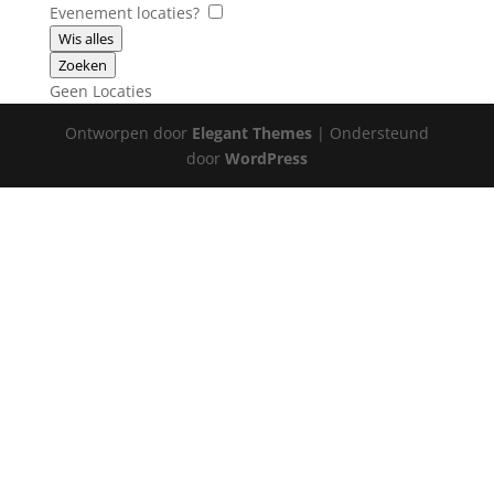
Evenement locaties?
Wis alles
Zoeken
Geen Locaties
Ontworpen door
Elegant Themes
| Ondersteund
door
WordPress