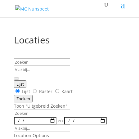
Locaties
Zoeken
Vlakbij...
Lijst
Weergave
Lijst
Raster
Kaart
type
Zoeken
zoek
Toon "Uitgebreid Zoeken"
resultaten
Zoeken
Data
en
Vlakbij...
Location Options