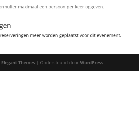
 formulier maximaal een persoon per keer opgeven.
ngen
reserveringen meer worden geplaatst voor dit evenement.
r
Elegant Themes
| Ondersteund door
WordPress