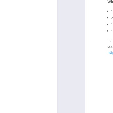
Wi
2
1
1
Ins
voo
htt