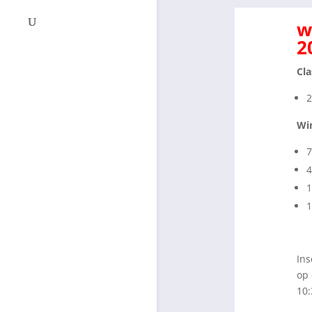
w
2
Cla
Wi
4
1
1
Ins
op 
10