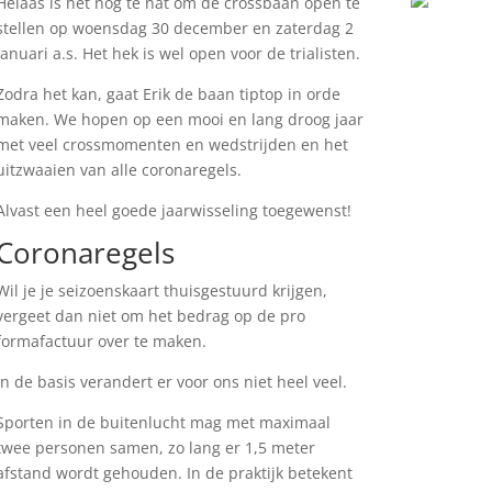
Helaas is het nog te nat om de crossbaan open te
stellen op woensdag 30 december en zaterdag 2
januari a.s. Het hek is wel open voor de trialisten.
Zodra het kan, gaat Erik de baan tiptop in orde
maken. We hopen op een mooi en lang droog jaar
met veel crossmomenten en wedstrijden en het
uitzwaaien van alle coronaregels.
Alvast een heel goede jaarwisseling toegewenst!
Coronaregels
Wil je je seizoenskaart thuisgestuurd krijgen,
vergeet dan niet om het bedrag op de pro
formafactuur over te maken.
In de basis verandert er voor ons niet heel veel.
Sporten in de buitenlucht mag met maximaal
twee personen samen, zo lang er 1,5 meter
afstand wordt gehouden. In de praktijk betekent