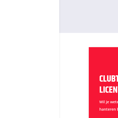
CLUB
LICEN
Wil je wet
hanteren 