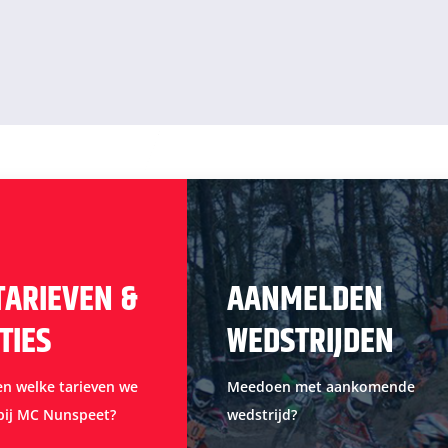
TARIEVEN &
AANMELDEN
TIES
WEDSTRIJDEN
en welke tarieven we
Meedoen met aankomende
bij MC Nunspeet?
wedstrijd?