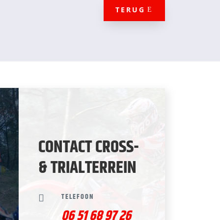
TERUG
CONTACT CROSS-
& TRIALTERREIN
TELEFOON

06 51 68 97 26