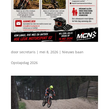
door
secretaris
|
mei 8, 2026
|
Nieuws baan
Opstapdag 2026