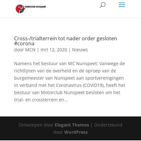
Cross-/trialterrein tot nader order gesloten
#corona
door
MCN
|
mrt 12, 2020
|
Nieuws
Namens het bestuur van MC Nunspeet: Vanwege de
richtlijnen van de overheid en de oproep van de
burgemeester van Nunspeet aan sportverenigingen
in verband met het Coronavirus (COVID19), heeft het
bestuur van Motorclub Nunspeet besloten om het
trial- en crossterrein en...
Ontworpen door
Elegant Themes
| Ondersteund
door
WordPress